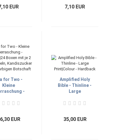
7,10 EUR
7,10 EUR
a for Two -
Amplified Holy
Kleine
Bible - Thinline -
rraschung -
Large
lay|24 Boxen
Print|Colour -
mit je 2
Hardback
eebeuteln,
iszucker und
6,30 EUR
35,00 EUR
1 farbigen
Botschaft