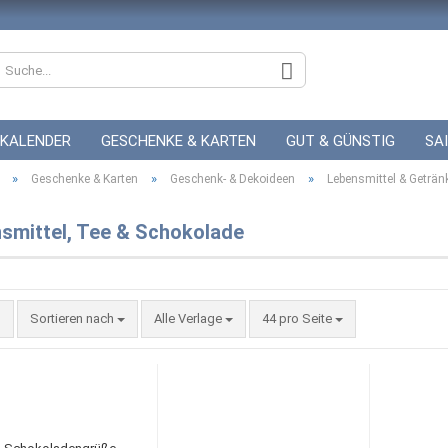
KALENDER
GESCHENKE & KARTEN
GUT & GÜNSTIG
SA
»
»
»
ZUR HOCHZEIT
Geschenke & Karten
GUTSCHEINE
Geschenk- & Dekoideen
Lebensmittel & Geträn
smittel, Tee & Schokolade
Konto
Sortieren nach
Alle Verlage
44 pro Seite
Pass