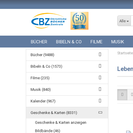
Alle
BÜCHER
BIBELN & CO
FILME
MUSIK
ICF BÜCHER
VERSCHIEDENES
GESCHENKE 
Startseite
Bücher (9488)
Bibeln & Co (1573)
Leben
Filme (235)
Musik (840)
Kalender (967)
Geschenke & Karten (8331)
Geschenke & Karten anzeigen
Bildbände (46)