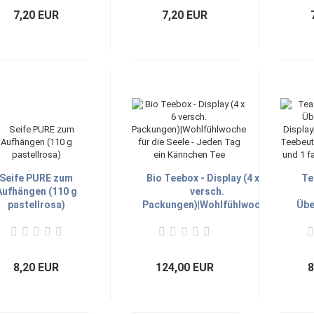
7,20 EUR
7,20 EUR
Seife PURE zum
Bio Teebox - Display (4 x 6
Te
Aufhängen (110 g
versch.
pastellrosa)
Packungen)|Wohlfühlwoche
Übe
für die Seele - Jeden Tag
Disp
ein Kännchen Tee
T
Kand
8,20 EUR
124,00 EUR
8