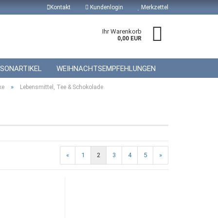
Kontakt
Kundenlogin
Merkzettel
Ihr Warenkorb
0,00 EUR
ISONARTIKEL
WEIHNACHTSEMPFEHLUNGEN
»
ke
Lebensmittel, Tee & Schokolade
 erstellen
wort vergessen?
«
1
2
3
4
5
»