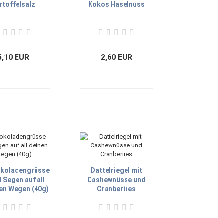
rtoffelsalz
Kokos Haselnuss
5,10 EUR
2,60 EUR
koladengrüsse
Dattelriegel mit
l Segen auf all
Cashewnüsse und
en Wegen (40g)
Cranberires