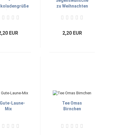
-
Segenswünsche
koladengrüße
zu Weihnachten
40g) Lovely
2,20 EUR
2,20 EUR
 Gute-Laune-
Tee Omas
Mix
Birnchen